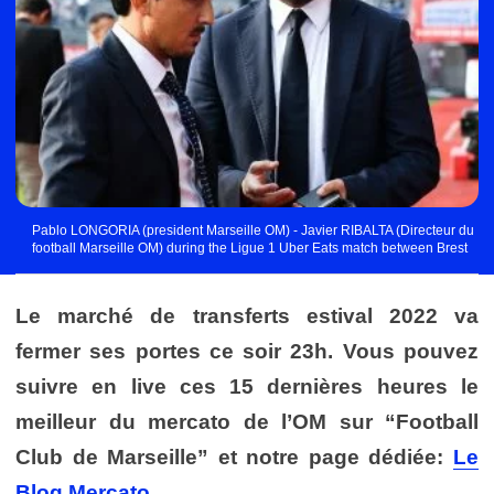
Pablo LONGORIA (president Marseille OM) - Javier RIBALTA (Directeur du
football Marseille OM) during the Ligue 1 Uber Eats match between Brest
and Marseille at Stade Francis Le Ble on August 14, 2022 in Brest, France.
(Photo by Philippe Lecoeur/FEP/Icon Sport) - Photo by Icon sport
Le marché de transferts estival 2022 va
fermer ses portes ce soir 23h. Vous pouvez
suivre en live ces 15 dernières heures le
meilleur du mercato de l’OM sur “Football
Club de Marseille” et notre page dédiée:
Le
Blog Mercato.