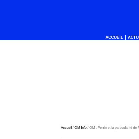
ACCUEIL
ACTU
Accueil
/
OM Info
/
OM : Perrin et la particularité de