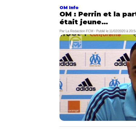
OM Info
OM : Perrin et la par
était jeune…
Par
La Redaction FCM
-
Publié le
11/02/2020 à 20:5