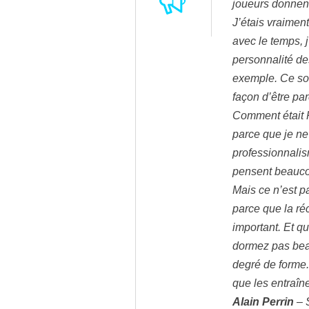
joueurs donnent 
J’étais vraimen
avec le temps, 
personnalité de
exemple. Ce son
façon d’être par
Comment était Pa
parce que je ne
professionnalis
pensent beaucoup
Mais ce n’est p
parce que la ré
important. Et qu
dormez pas bea
degré de forme.
que les entraîne
Alain Perrin
– 