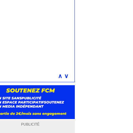
∧
∨
PUBLICITÉ