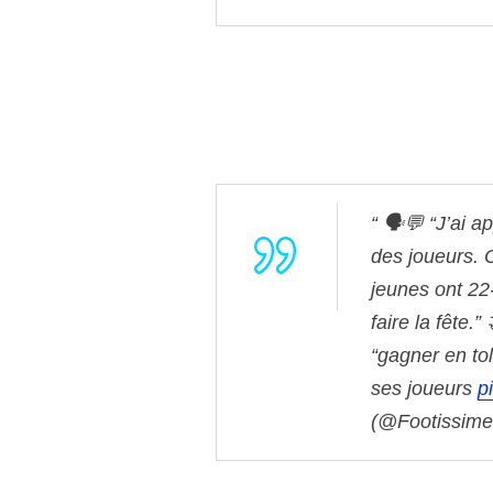
🗣💬 “J’ai a
des joueurs. 
jeunes ont 22-
faire la fête.”
“gagner en to
ses joueurs
p
(@Footissi