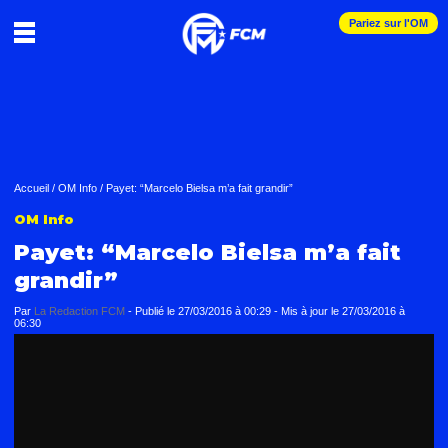
Pariez sur l'OM
Accueil
/
OM Info
/
Payet: “Marcelo Bielsa m’a fait grandir”
OM Info
Payet: “Marcelo Bielsa m’a fait
grandir”
Par
La Redaction FCM
-
Publié le
27/03/2016 à 00:29
- Mis à jour le
27/03/2016 à
06:30