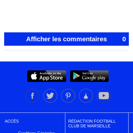
Afficher les commentaires
0
ACCÈS
RÉDACTION FOOTBALL
CLUB DE MARSEILLE