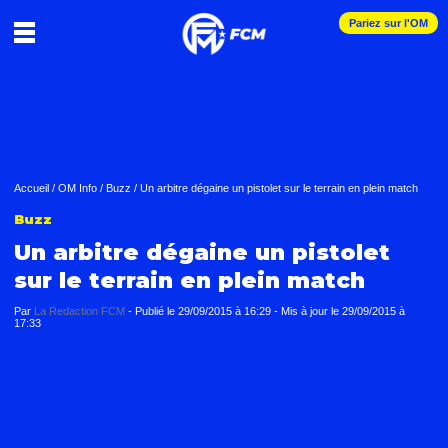
Pariez sur l'OM
Accueil
/
OM Info
/
Buzz
/
Un arbitre dégaine un pistolet sur le terrain en plein match
Buzz
Un arbitre dégaine un pistolet
sur le terrain en plein match
Par
La Redaction FCM
-
Publié le
29/09/2015 à 16:29
- Mis à jour le
29/09/2015 à
17:33