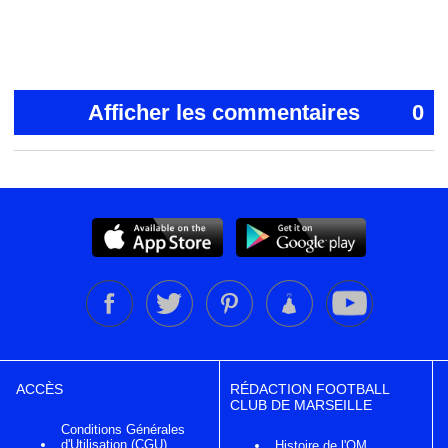
Afficher les commentaires
0
ACCÈS
RÉDACTION FOOTBALL
CLUB DE MARSEILLE
Conditions Générales
d'Utilisation (CGU)
Histoire de l'OM