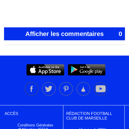
Afficher les commentaires
0
ACCÈS
RÉDACTION FOOTBALL
CLUB DE MARSEILLE
Conditions Générales