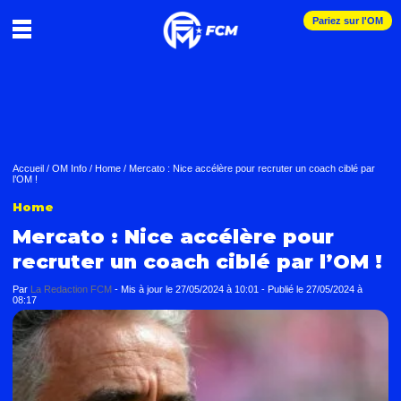
Pariez sur l'OM
Accueil
/
OM Info
/
Home
/
Mercato : Nice accélère pour recruter un coach ciblé par
l’OM !
Home
Mercato : Nice accélère pour
recruter un coach ciblé par l’OM !
Par
La Redaction FCM
-
Mis à jour le
27/05/2024 à 10:01
-
Publié le
27/05/2024 à
08:17