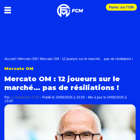
Pariez sur l'OM
Accueil
/
Mercato OM
/
Mercato OM : 12 joueurs sur le marché… pas de résiliations !
Mercato OM
Mercato OM : 12 joueurs sur le
marché… pas de résiliations !
Par
La Redaction FCM
-
Publié le
24/06/2026 à 10:59
- Mis à jour le
24/06/2026 à
13:03