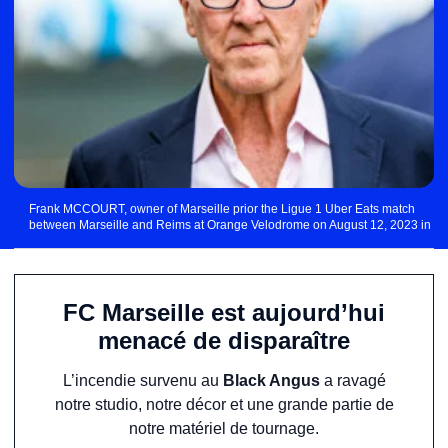
Frank MCCOURT, owner of Marseille prior the Ligue 1 Uber Eats match
between Marseille and Reims at Orange Velodrome on August 12, 2023 in
Marseille, France. (Photo by Johnny Fidelin/Icon Sport) - Photo by Icon Sport
FC Marseille est aujourd’hui
menacé de disparaître
L’incendie survenu au
Black Angus
a ravagé
notre studio, notre décor et une grande partie de
notre matériel de tournage.