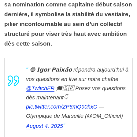
sa nomination comme capitaine début saison
dernière, il symbolise la stabilité du vestiaire,
pilier incontournable au sein d’un collectif
structuré pour viser très haut avec ambition
dès cette saison.
🔵 𝗜𝗴𝗼𝗿 𝗣𝗮𝗶𝘅𝗮̃𝗼 répondra aujourd’hui à
vos questions en live sur notre chaîne
@TwitchFR
🗯️🇧🇷
Posez vos questions
dès maintenant👇
pic.twitter.com/ZP6mQ90hxC
—
Olympique de Marseille (@OM_Officiel)
August 4, 2025