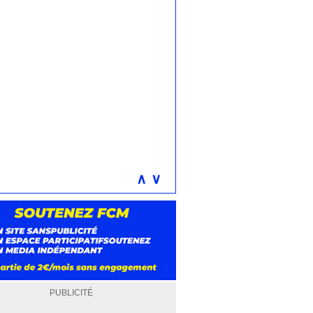
∧
∨
PUBLICITÉ