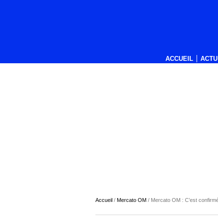
ACCUEIL
ACTU
Accueil
/
Mercato OM
/
Mercato OM : C’est confirmé