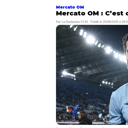
Mercato OM
Mercato OM : C’est 
Par
La Redaction FCM
-
Publié le
25/06/2025 à 09:5