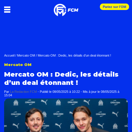
Pariez sur l'OM
Accueil
/
Mercato OM
/
Mercato OM : Dedic, les détails d’un deal étonnant !
Mercato OM
Mercato OM : Dedic, les détails
d’un deal étonnant !
Par
La Redaction FCM
-
Publié le
08/05/2025 à 10:22
- Mis à jour le
08/05/2025 à
15:04