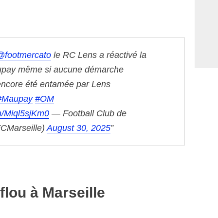
@footmercato
le RC Lens a réactivé la
aupay même si aucune démarche
encore été entamée par Lens
#Maupay
#OM
om/Miql5sjKm0
— Football Club de
FCMarseille)
August 30, 2025
flou à Marseille