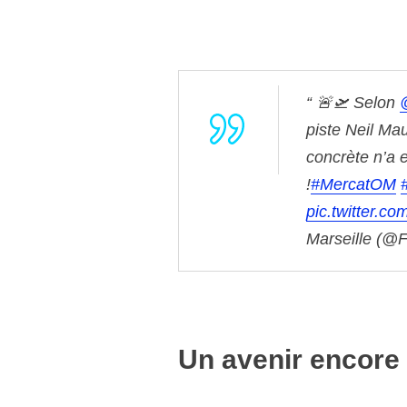
🚨🛫 Selon
piste Neil M
concrète n’a 
!
#MercatOM
pic.twitter.c
Marseille (@
Un avenir encore 