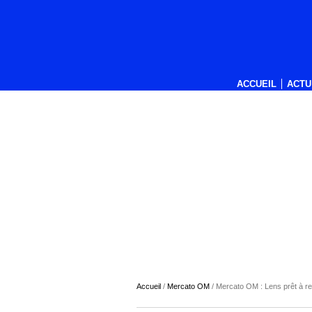
ACCUEIL
ACTU
Accueil
/
Mercato OM
/
Mercato OM : Lens prêt à r