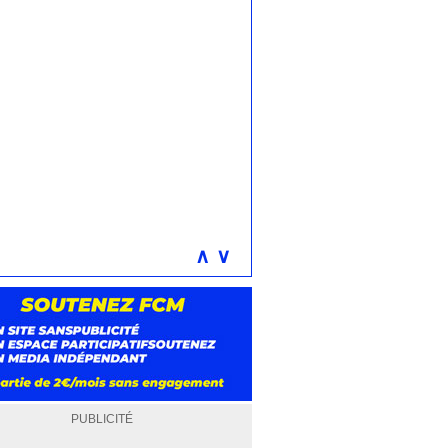
∧
∨
PUBLICITÉ