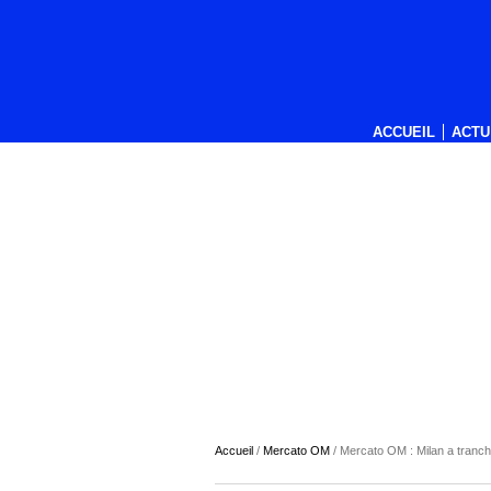
ACCUEIL
ACTU
Accueil
/
Mercato OM
/
Mercato OM : Milan a tranc