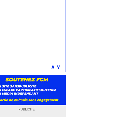
∧
∨
PUBLICITÉ