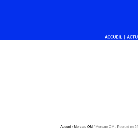
ACCUEIL
ACTU
Accueil
/
Mercato OM
/
Mercato OM : Recruté en 24h