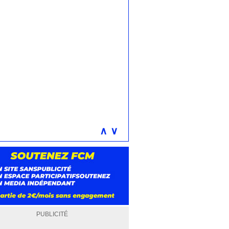
∧
∨
PUBLICITÉ