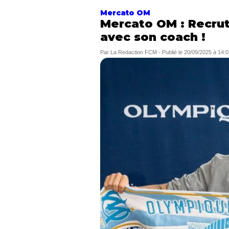
Mercato OM
Mercato OM : Recruté
avec son coach !
Par
La Redaction FCM
-
Publié le
20/09/2025 à 14:0