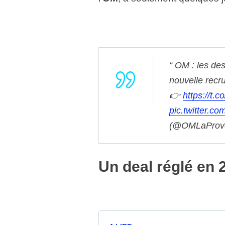
OM : les des
nouvelle recru
👉
https://t.
pic.twitter.
(@OMLaProv
Un deal réglé en 