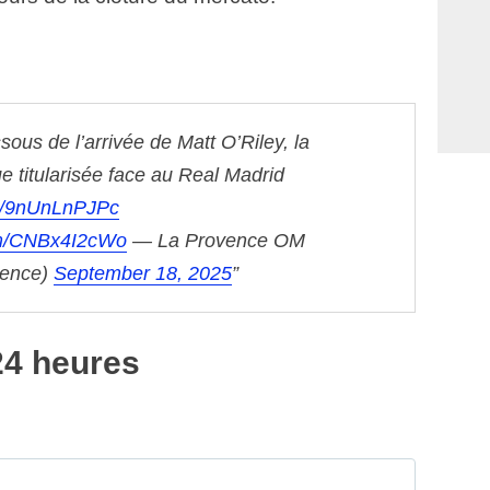
sous de l’arrivée de Matt O’Riley, la
e titularisée face au Real Madrid
co/9nUnLnPJPc
com/CNBx4I2cWo
— La Provence OM
ence)
September 18, 2025
24 heures