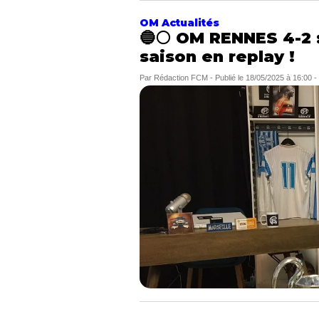
OM Actualités
🔵⚪ OM RENNES 4-2 :
saison en replay !
Par
Rédaction FCM
-
Publié le
18/05/2025 à 16:00
-