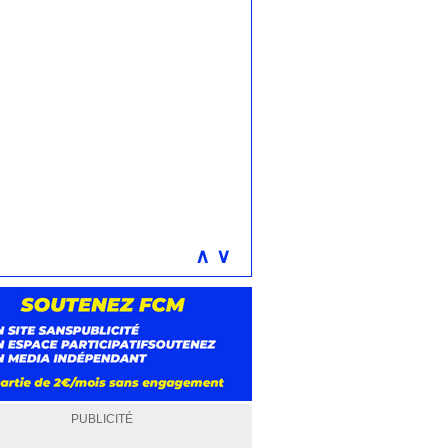
∧
∨
PUBLICITÉ