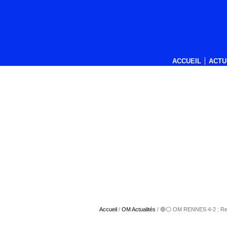
ACCUEIL
ACTU
Accueil
/
OM Actualités
/
🔵⚪ OM RENNES 4-2 : Reviv