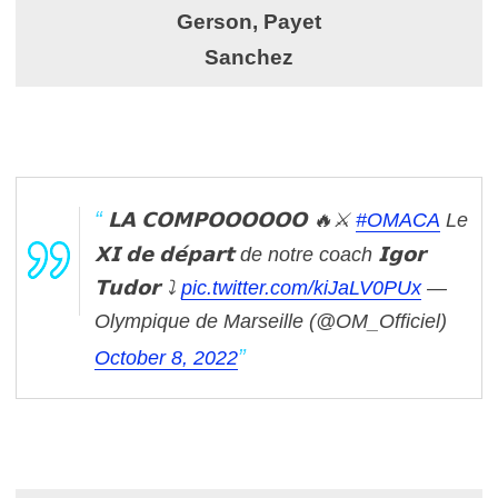
Gerson, Payet
Sanchez
𝗟𝗔 𝗖𝗢𝗠𝗣𝗢𝗢𝗢𝗢𝗢𝗢 🔥⚔️
#OMACA
Le
𝗫𝗜 𝗱𝗲 𝗱𝗲́𝗽𝗮𝗿𝘁 de notre coach 𝗜𝗴𝗼𝗿
𝗧𝘂𝗱𝗼𝗿 ⤵️
pic.twitter.com/kiJaLV0PUx
—
Olympique de Marseille (@OM_Officiel)
October 8, 2022