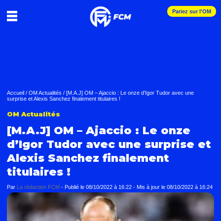
Pariez sur l'OM
Accueil
/
OM Actualités
/
[M.A.J] OM – Ajaccio : Le onze d’Igor Tudor avec une
surprise et Alexis Sanchez finalement titulaires !
OM Actualités
[M.A.J] OM – Ajaccio : Le onze
d’Igor Tudor avec une surprise et
Alexis Sanchez finalement
titulaires !
Par
La rédaction FCM
-
Publié le
08/10/2022 à 16:22
- Mis à jour le
08/10/2022 à 16:24