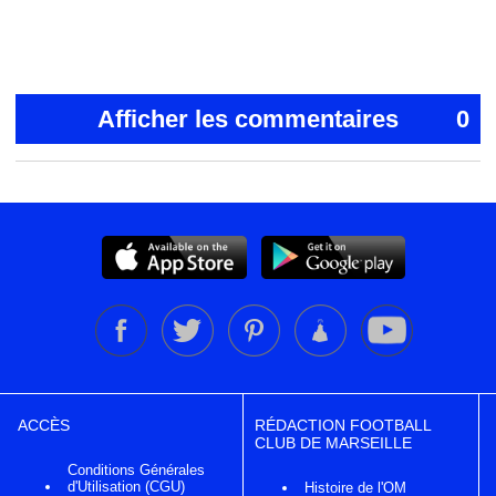
Afficher les commentaires
0
ACCÈS
RÉDACTION FOOTBALL
CLUB DE MARSEILLE
Conditions Générales
d'Utilisation (CGU)
Histoire de l'OM