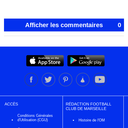
Afficher les commentaires
0
ACCÈS
RÉDACTION FOOTBALL
CLUB DE MARSEILLE
Conditions Générales
d'Utilisation (CGU)
Histoire de l'OM