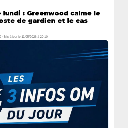
e lundi : Greenwood calme le
oste de gardien et le cas
0
- Mis à jour le
11/05/2026 à 20:10