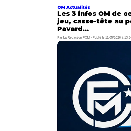
OM Actualités
Les 3 infos OM de c
jeu, casse-tête au p
Pavard…
Par
La Redaction FCM
-
Publié le
11/05/2026 à 13:5