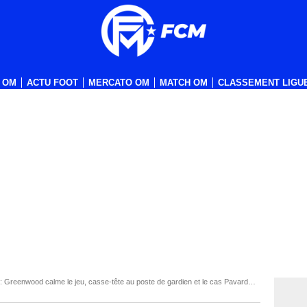
 OM
ACTU FOOT
MERCATO OM
MATCH OM
CLASSEMENT LIGUE
 : Greenwood calme le jeu, casse-tête au poste de gardien et le cas Pavard…