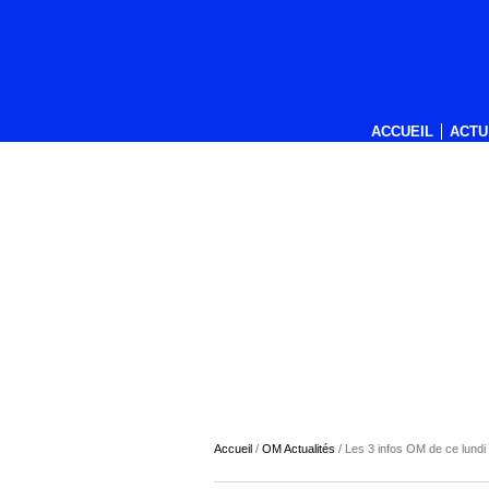
ACCUEIL
ACTU
Accueil
/
OM Actualités
/
Les 3 infos OM de ce lundi