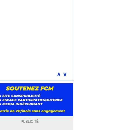
∧
∨
PUBLICITÉ