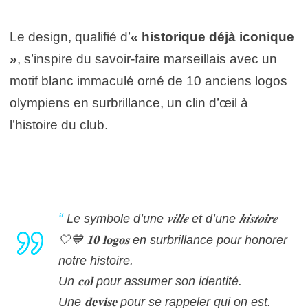
Le design, qualifié d’
« historique déjà iconique
»
, s’inspire du savoir-faire marseillais avec un
motif blanc immaculé orné de 10 anciens logos
olympiens en surbrillance, un clin d’œil à
l’histoire du club.
Le symbole d’une 𝒗𝒊𝒍𝒍𝒆 et d’une 𝒉𝒊𝒔𝒕𝒐𝒊𝒓𝒆
🤍💙
𝟏𝟎 𝐥𝐨𝐠𝐨𝐬 en surbrillance pour honorer
notre histoire.
Un 𝐜𝐨𝐥 pour assumer son identité.
Une 𝐝𝐞𝐯𝐢𝐬𝐞 pour se rappeler qui on est.