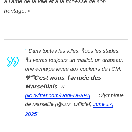
à l’âme de la ville et à la richesse de son
héritage. »
Dans toutes les villes, ⁰tous les stades,
⁰tu verras toujours un maillot, un drapeau,
une écharpe levée aux couleurs de l’OM.
💙⁰⁰𝗖’𝗲𝘀𝘁 𝗻𝗼𝘂𝘀, 𝗹’𝗮𝗿𝗺𝗲́𝗲 𝗱𝗲𝘀
𝗠𝗮𝗿𝘀𝗲𝗶𝗹𝗹𝗮𝗶𝘀. ⚔️
pic.twitter.com/DggFDB8Rrj
— Olympique
de Marseille (@OM_Officiel)
June 17,
2025