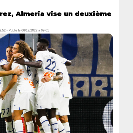
rez, Almeria vise un deuxième
9:52
-
Publié le
06/12/2022 à 09:01