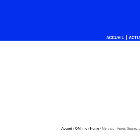
ACCUEIL
ACTU
Accueil
/
OM Info
/
Home
/
Mercato : Après Suarez, 