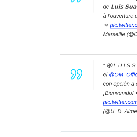
de 𝗟𝘂𝗶𝘀 𝗦
à l’ouverture 
👊
pic.twitter
Marseille (@
🤩 L U I S S
el
@OM_Offic
con opción a 
¡Bienvenido! 
pic.twitter.
(@U_D_Alme