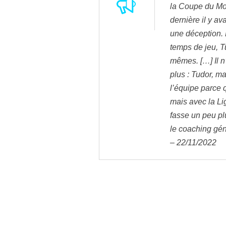
la Coupe du Mo
dernière il y av
une déception.
temps de jeu, Tu
mêmes. […] Il n
plus : Tudor, m
l’équipe parce 
mais avec la Li
fasse un peu plu
le coaching gén
– 22/11/2022