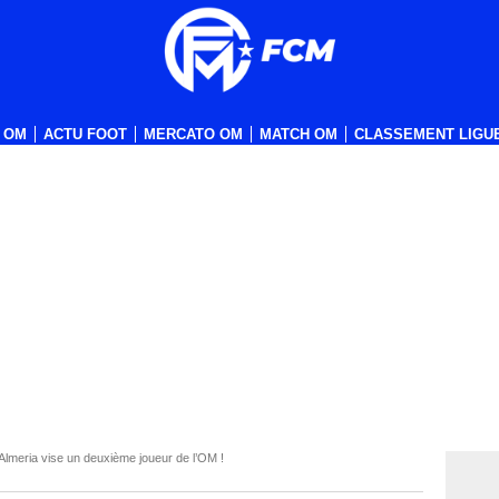
 OM
ACTU FOOT
MERCATO OM
MATCH OM
CLASSEMENT LIGUE
Almeria vise un deuxième joueur de l’OM !