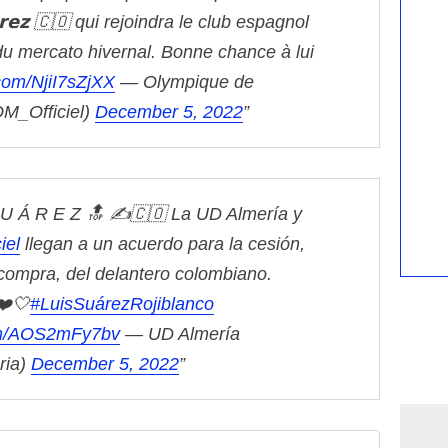
𝗮𝗿𝗲𝘇 🇨🇴 qui rejoindra le club espagnol
du mercato hivernal.
Bonne chance à lui
.com/NjiI7sZjXX
— Olympique de
OM_Officiel)
December 5, 2022
 U Á R E Z 🔝
✍️🇨🇴 La UD Almería y
iel
llegan a un acuerdo para la cesión,
compra, del delantero colombiano.
❤️🤍
#LuisSuárezRojiblanco
com/AOS2mFy7bv
— UD Almería
ria)
December 5, 2022