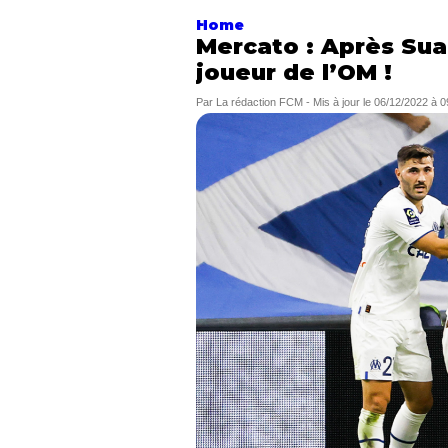
Home
Mercato : Après Sua
joueur de l’OM !
Par
La rédaction FCM
-
Mis à jour le
06/12/2022 à 0