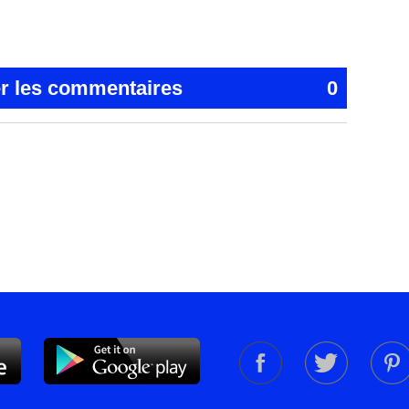
er les commentaires
0