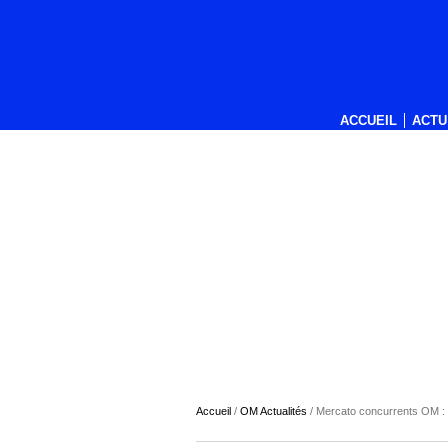
ACCUEIL
ACTU
Accueil
/
OM Actualités
/
Mercato concurrents OM : 