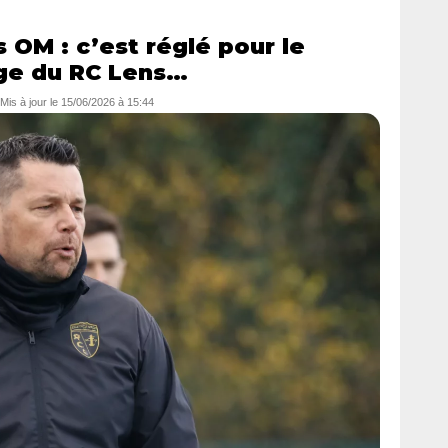
 OM : c’est réglé pour le
age du RC Lens…
 Mis à jour le
15/06/2026 à 15:44