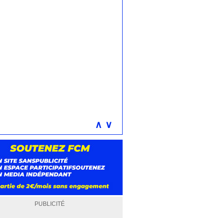
∧
∨
PUBLICITÉ