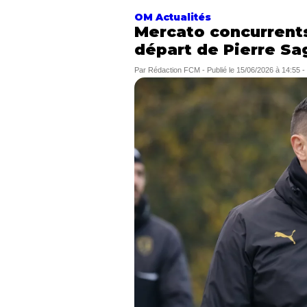
OM Actualités
Mercato concurrents
départ de Pierre S
Par
Rédaction FCM
-
Publié le
15/06/2026 à 14:55
-