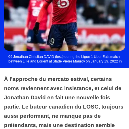
09 Jonathan Christian DAVID (losc) during the Ligue 1 Uber Eats match
between Lille and Lorient at Stade Pierre Mauroy on January 19, 2022 in
Lille, France. (Photo by Philippe Lecoeur /FEP/Icon Sport) - Photo by Icon
sport
À l’approche du mercato estival, certains
noms reviennent avec insistance, et celui de
Jonathan David en fait une nouvelle fois
partie. Le buteur canadien du LOSC, toujours
aussi performant, ne manque pas de
prétendants, mais une destination semble