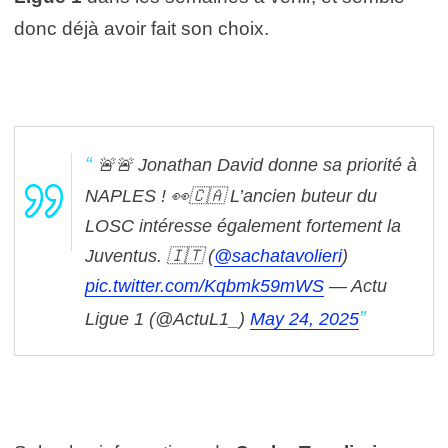
donc déjà avoir fait son choix.
🚨🚨 Jonathan David donne sa priorité à
NAPLES ! 👀🇨🇦
L’ancien buteur du
LOSC intéresse également fortement la
Juventus. 🇮🇹
(
@sachatavolieri
)
pic.twitter.com/Kqbmk59mWS
— Actu
Ligue 1 (@ActuL1_)
May 24, 2025