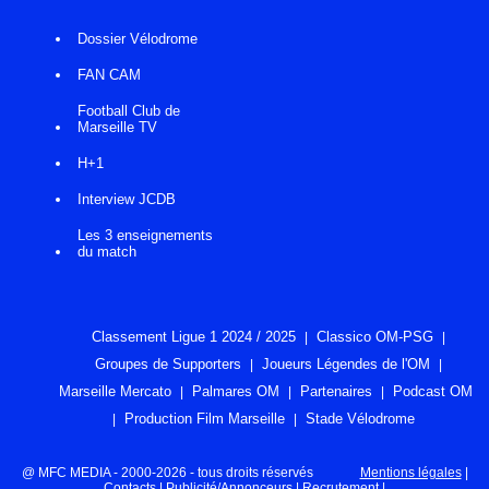
Dossier Vélodrome
FAN CAM
Football Club de
Marseille TV
H+1
Interview JCDB
Les 3 enseignements
du match
Classement Ligue 1 2024 / 2025
Classico OM-PSG
Groupes de Supporters
Joueurs Légendes de l'OM
Marseille Mercato
Palmares OM
Partenaires
Podcast OM
Production Film Marseille
Stade Vélodrome
@ MFC MEDIA - 2000-2026 - tous droits réservés
Mentions légales
|
Contacts
|
Publicité/Annonceurs
|
Recrutement
|