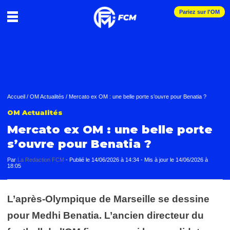
Pariez sur l'OM
Accueil
/
OM Actualités
/
Mercato ex OM : une belle porte s’ouvre pour Benatia ?
OM Actualités
Mercato ex OM : une belle porte
s’ouvre pour Benatia ?
Par
La Redaction FCM
-
Publié le
14/06/2026 à 14:34
- Mis à jour le
14/06/2026 à
18:05
L’après-Olympique de Marseille se dessine
pour Medhi Benatia. L’ancien directeur du