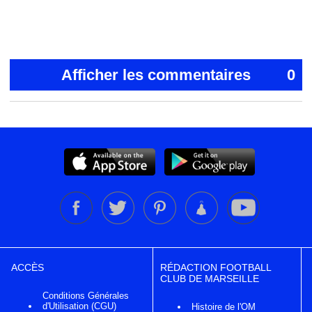
Afficher les commentaires
0
ACCÈS
RÉDACTION FOOTBALL
CLUB DE MARSEILLE
Conditions Générales
d'Utilisation (CGU)
Histoire de l'OM