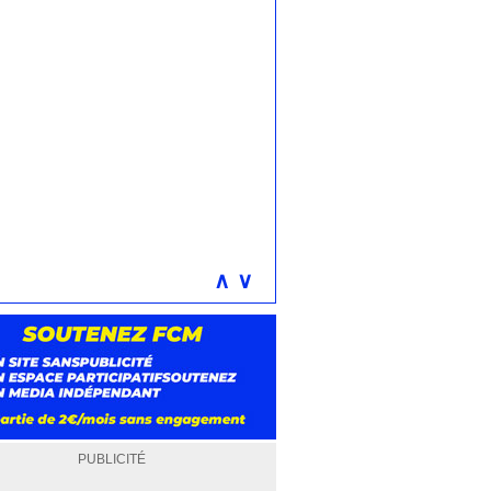
∧
∨
PUBLICITÉ