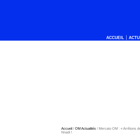
ACCUEIL
ACTU
Accueil
/
OM Actualités
/
Mercato OM : « Arrêtons d
Nnadi !