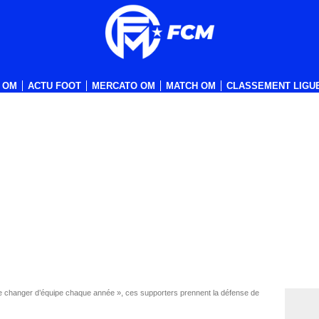
 OM
ACTU FOOT
MERCATO OM
MATCH OM
CLASSEMENT LIGUE
e changer d’équipe chaque année », ces supporters prennent la défense de