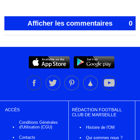
Afficher les commentaires
0
ACCÈS
RÉDACTION FOOTBALL
CLUB DE MARSEILLE
Conditions Générales
d'Utilisation (CGU)
Histoire de l'OM
Contacts
Qui sommes nous ?