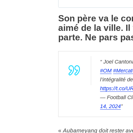
Son père va le con
aimé de la ville. I
parte. Ne pars pas
Joel Canto
#OM
#Merca
l’intégralité de
https://t.co
— Football Cl
14, 2024
«
Aubameyang doit rester avec