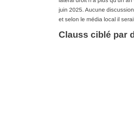
latéral droit n’a plus qu’un an
juin 2025. Aucune discussion
et selon le média local il ser
Clauss ciblé par 