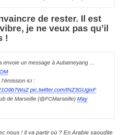
vaincre de rester. Il est
l vibre, je ne veux pas qu’il
 !
na envoie un message à Aubameyang …
tOM
 l’émission ici :
/UR1O9b7WuZ
pic.twitter.com/tNZ3GUgixF
ub de Marseille (@FCMarseille)
May
 nous ! Il va partir où ? En Arabie saoudite