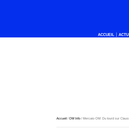
ACCUEIL
ACTU
Accueil
/
OM Info
/
Mercato OM: Du lourd sur Claus