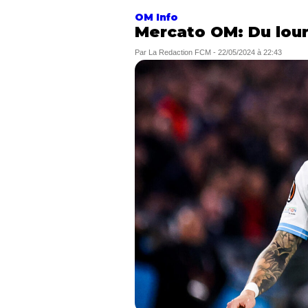
OM Info
Mercato OM: Du lour
Par
La Redaction FCM
-
22/05/2024 à 22:43