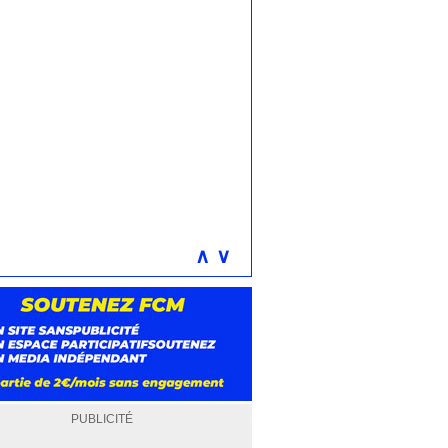
∧
∨
PUBLICITÉ