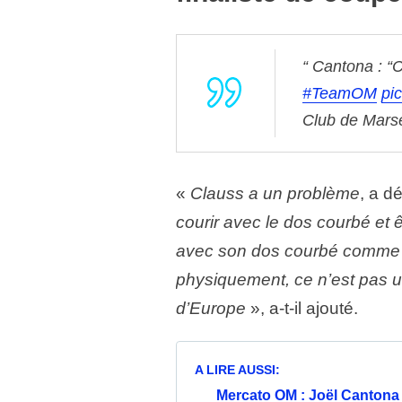
Cantona : “
#TeamOM
pi
Club de Mars
«
Clauss a un problème
, a d
courir avec le dos courbé et ê
avec son dos courbé comme s
physiquement, ce n’est pas un
d’Europe
», a-t-il ajouté.
A LIRE AUSSI:
Mercato OM : Joël Canton