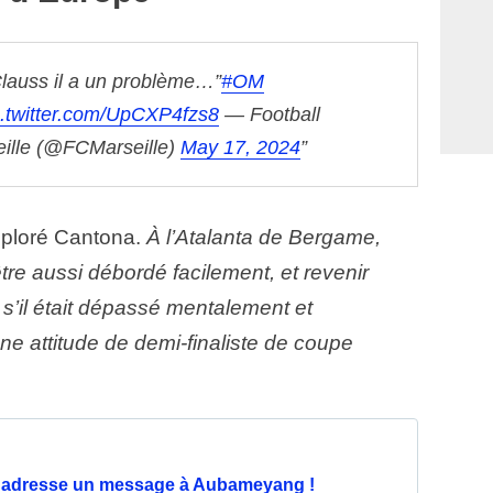
Clauss il a un problème…”
#OM
c.twitter.com/UpCXP4fzs8
— Football
eille (@FCMarseille)
May 17, 2024
éploré Cantona.
À l’Atalanta de Bergame,
tre aussi débordé facilement, et revenir
’il était dépassé mentalement et
e attitude de demi-finaliste de coupe
a adresse un message à Aubameyang !