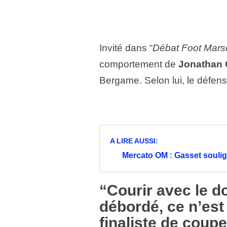
Invité dans “
Débat Foot Marse
comportement de
Jonathan 
Bergame. Selon lui, le défens
A LIRE AUSSI:
Mercato OM : Gasset soulign
“C
ourir avec le d
débordé, ce n’est
finaliste de coup