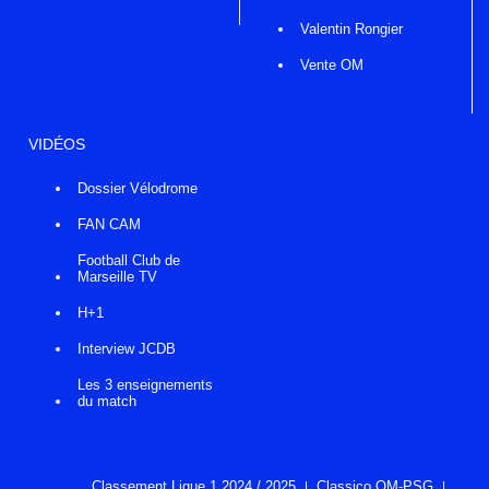
Valentin Rongier
Vente OM
VIDÉOS
Dossier Vélodrome
FAN CAM
Football Club de
Marseille TV
H+1
Interview JCDB
Les 3 enseignements
du match
Classement Ligue 1 2024 / 2025
Classico OM-PSG