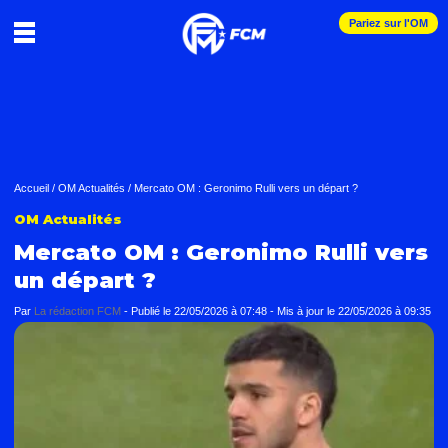
Pariez sur l'OM
Accueil
/
OM Actualités
/
Mercato OM : Geronimo Rulli vers un départ ?
OM Actualités
Mercato OM : Geronimo Rulli vers
un départ ?
Par
La rédaction FCM
-
Publié le
22/05/2026 à 07:48
- Mis à jour le
22/05/2026 à 09:35