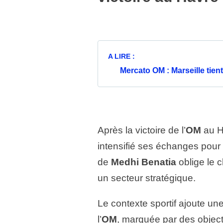
A LIRE :
Mercato OM : Marseille tien
Après la victoire de l’
OM
au Ha
intensifié ses échanges pour 
de
Medhi Benatia
oblige le c
un secteur stratégique.
Le contexte sportif ajoute u
l’
OM
, marquée par des objecti