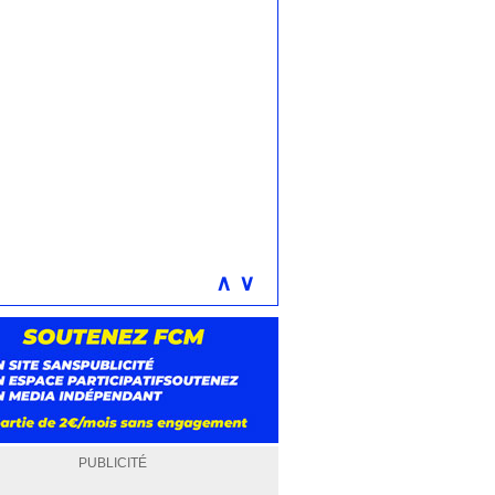
∧
∨
PUBLICITÉ