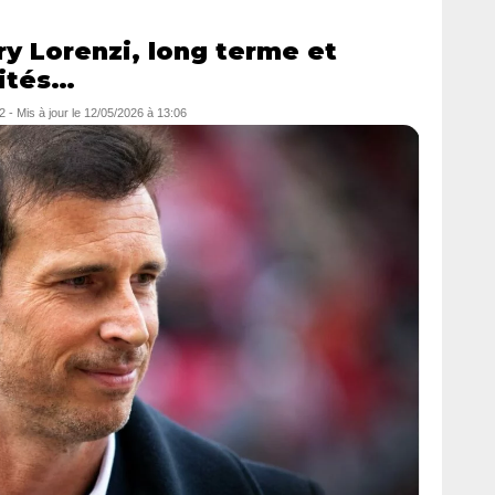
y Lorenzi, long terme et
mités…
2
- Mis à jour le
12/05/2026 à 13:06