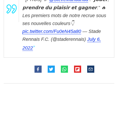
𝗽𝗿𝗲𝗻𝗱𝗿𝗲 𝗱𝘂 𝗽𝗹𝗮𝗶𝘀𝗶𝗿 𝗲𝘁 𝗴𝗮𝗴𝗻𝗲𝗿.” 🔥
Les premiers mots de notre recrue sous
ses nouvelles couleurs👇
pic.twitter.com/Fu0eN45a80
— Stade
Rennais F.C. (@staderennais)
July 6,
2022