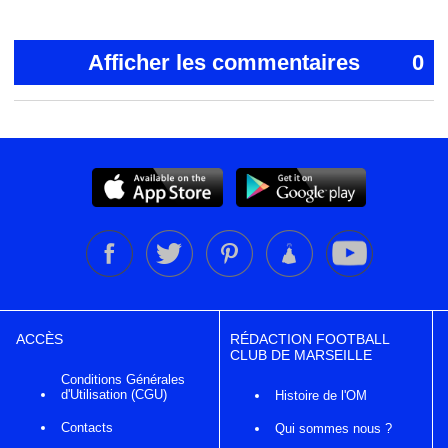
Afficher les commentaires
0
ACCÈS
RÉDACTION FOOTBALL
CLUB DE MARSEILLE
Conditions Générales
d'Utilisation (CGU)
Histoire de l'OM
Contacts
Qui sommes nous ?