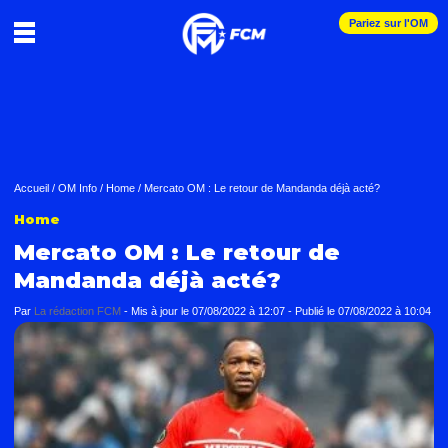
Pariez sur l'OM
Accueil
/
OM Info
/
Home
/
Mercato OM : Le retour de Mandanda déjà acté?
Home
Mercato OM : Le retour de
Mandanda déjà acté?
Par
La rédaction FCM
-
Mis à jour le
07/08/2022 à 12:07
-
Publié le
07/08/2022 à 10:04