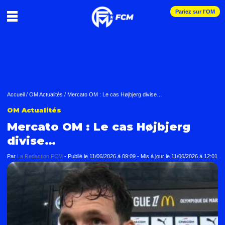
Pariez sur l'OM
Accueil
/
OM Actualités
/
Mercato OM : Le cas Højbjerg divise…
OM Actualités
Mercato OM : Le cas Højbjerg
divise…
Par
La Redaction FCM
-
Publié le
11/06/2026 à 09:09
- Mis à jour le
11/06/2026 à 12:01