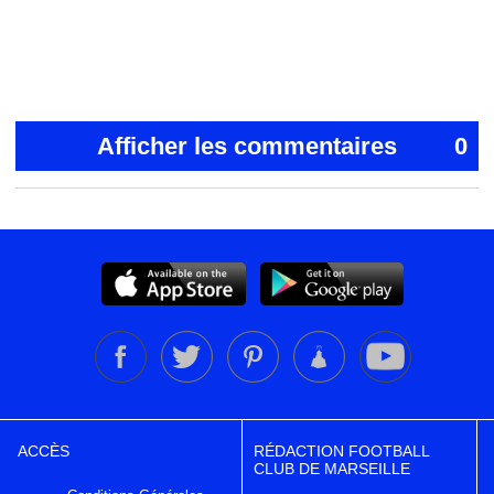
Afficher les commentaires
0
ACCÈS
RÉDACTION FOOTBALL
CLUB DE MARSEILLE