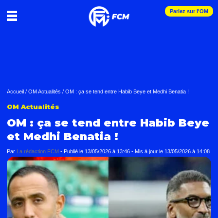
Pariez sur l'OM
Accueil
/
OM Actualités
/
OM : ça se tend entre Habib Beye et Medhi Benatia !
OM Actualités
OM : ça se tend entre Habib Beye
et Medhi Benatia !
Par
La rédaction FCM
-
Publié le
13/05/2026 à 13:46
- Mis à jour le
13/05/2026 à 14:08