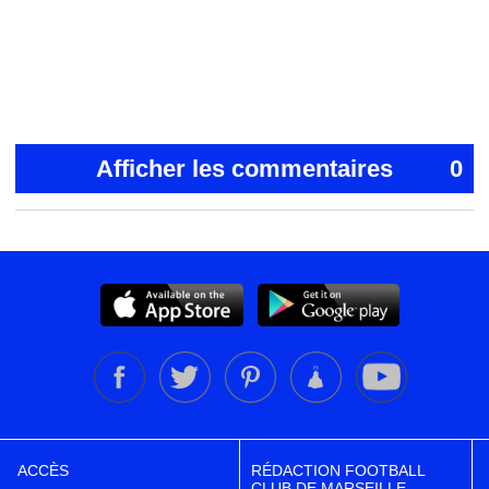
Afficher les commentaires
0
ACCÈS
RÉDACTION FOOTBALL
CLUB DE MARSEILLE