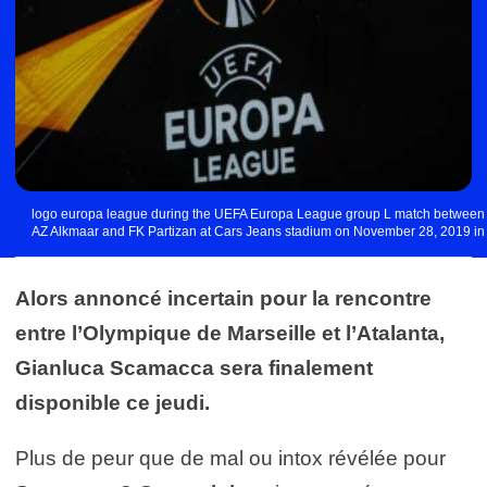
logo europa league during the UEFA Europa League group L match between
AZ Alkmaar and FK Partizan at Cars Jeans stadium on November 28, 2019 in
The Hague, The Netherlands Photo by Icon Sport
Alors annoncé incertain pour la rencontre
entre l’Olympique de Marseille et l’Atalanta,
Gianluca Scamacca sera finalement
disponible ce jeudi.
Plus de peur que de mal ou intox révélée pour