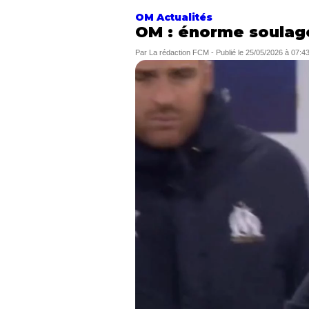
OM Actualités
OM : énorme soulag
Par
La rédaction FCM
-
Publié le
25/05/2026 à 07:4