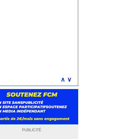
∧
∨
PUBLICITÉ