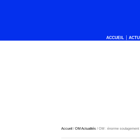
ACCUEIL
ACTU
Accueil
/
OM Actualités
/
OM : énorme soulagement 