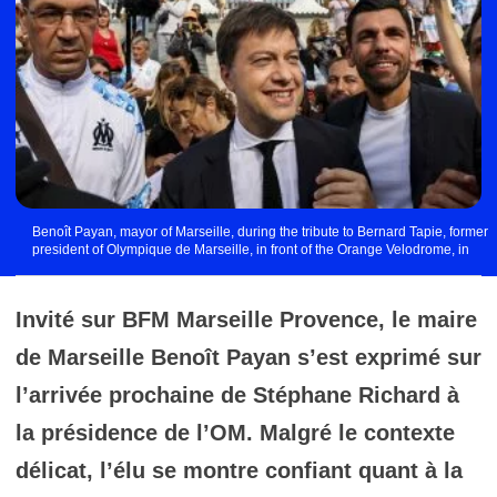
Benoît Payan, mayor of Marseille, during the tribute to Bernard Tapie, former
president of Olympique de Marseille, in front of the Orange Velodrome, in
Marseille, France, on October 03, 2021. Photo by Denis Thaust/Avenir
Pictures/ABACAPRESS.COM Photo by Icon Sport
Invité sur BFM Marseille Provence, le maire
de Marseille Benoît Payan s’est exprimé sur
l’arrivée prochaine de Stéphane Richard à
la présidence de l’OM. Malgré le contexte
délicat, l’élu se montre confiant quant à la