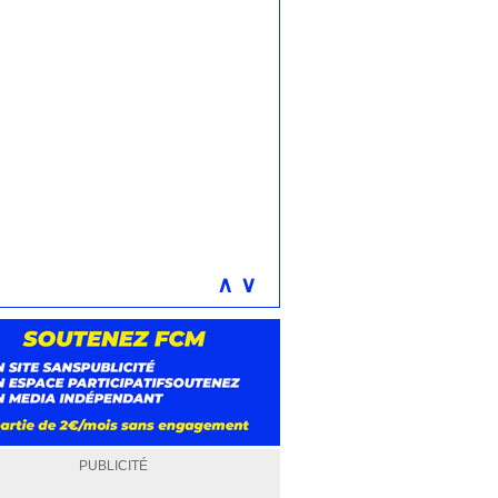
∧
∨
PUBLICITÉ