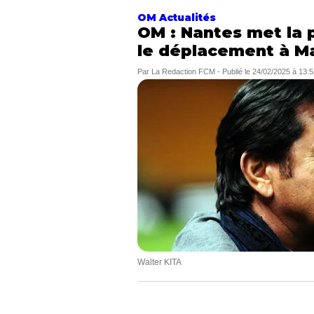
OM Actualités
OM : Nantes met la p
le déplacement à Mar
Par
La Redaction FCM
-
Publié le
24/02/2025 à 13:5
Walter KITA