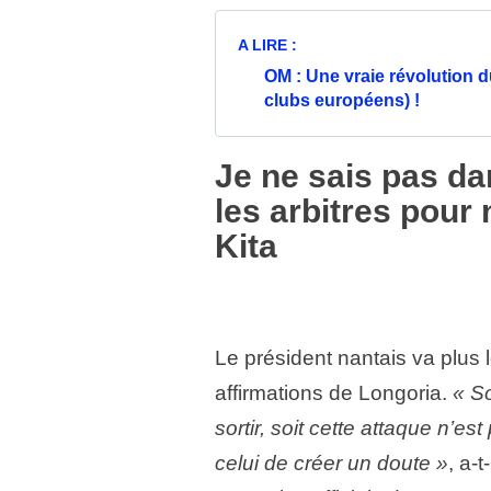
A LIRE :
OM : Une vraie révolution du
clubs européens) !
Je ne sais pas dan
les arbitres pour
Kita
Le président nantais va plus 
affirmations de Longoria.
« So
sortir, soit cette attaque n’es
celui de créer un doute »
, a-t