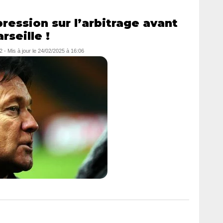
ression sur l’arbitrage avant
seille !
2
- Mis à jour le
24/02/2025 à 16:06