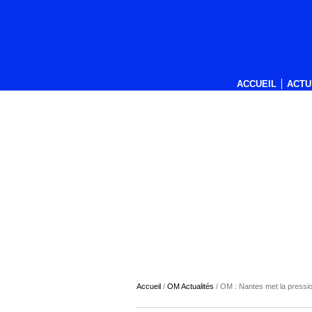
ACCUEIL
ACTU
Accueil
/
OM Actualités
/
OM : Nantes met la pression