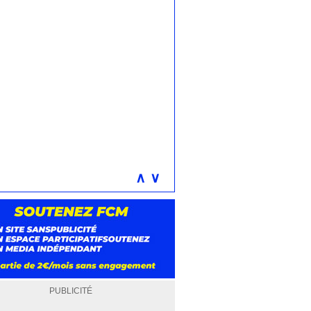
∧
∨
PUBLICITÉ