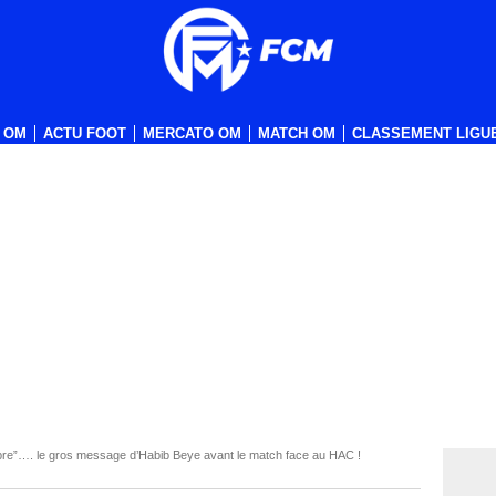
 OM
ACTU FOOT
MERCATO OM
MATCH OM
CLASSEMENT LIGUE
opre”…. le gros message d’Habib Beye avant le match face au HAC !