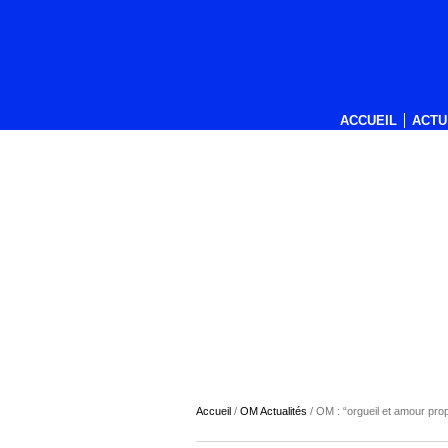
ACCUEIL
ACTU
Accueil
/
OM Actualités
/
OM : “orgueil et amour pr