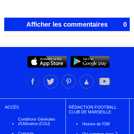
Afficher les commentaires
0
ACCÈS
RÉDACTION FOOTBALL
CLUB DE MARSEILLE
Conditions Générales
d'Utilisation (CGU)
Histoire de l'OM
Contacts
Qui sommes nous ?