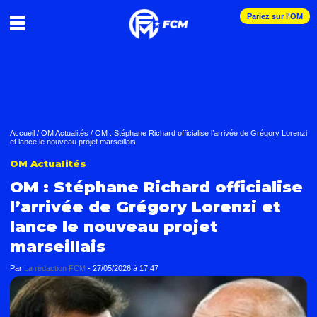
Pariez sur l'OM
Accueil
/
OM Actualités
/
OM : Stéphane Richard officialise l’arrivée de Grégory Lorenzi
et lance le nouveau projet marseillais
OM Actualités
OM : Stéphane Richard officialise
l’arrivée de Grégory Lorenzi et
lance le nouveau projet
marseillais
Par
La rédaction FCM
-
27/05/2026 à 17:47