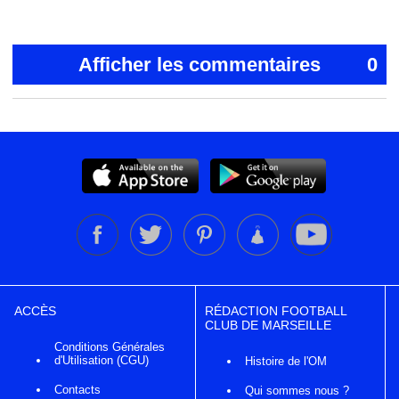
Afficher les commentaires
0
ACCÈS
RÉDACTION FOOTBALL
CLUB DE MARSEILLE
Conditions Générales
d'Utilisation (CGU)
Histoire de l'OM
Contacts
Qui sommes nous ?