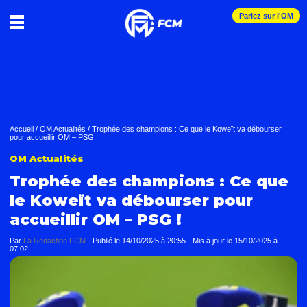
Pariez sur l'OM
Accueil
/
OM Actualités
/
Trophée des champions : Ce que le Koweït va débourser
pour accueillir OM – PSG !
OM Actualités
Trophée des champions : Ce que
le Koweït va débourser pour
accueillir OM – PSG !
Par
La Redaction FCM
-
Publié le
14/10/2025 à 20:55
- Mis à jour le
15/10/2025 à
07:02