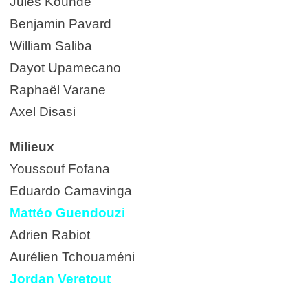
Jules Koundé
Benjamin Pavard
William Saliba
Dayot Upamecano
Raphaël Varane
Axel Disasi
Milieux
Youssouf Fofana
Eduardo Camavinga
Mattéo Guendouzi
Adrien Rabiot
Aurélien Tchouaméni
Jordan Veretout