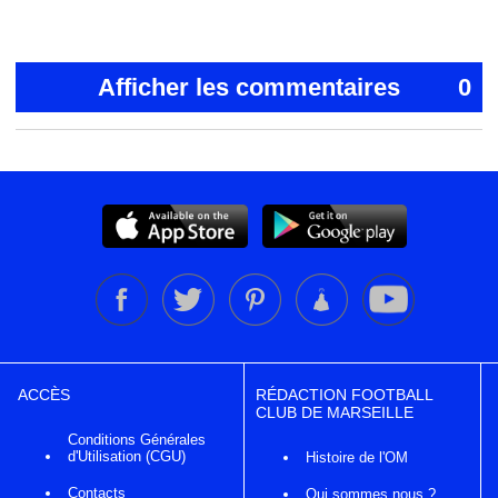
Afficher les commentaires
0
ACCÈS
RÉDACTION FOOTBALL
CLUB DE MARSEILLE
Conditions Générales
d'Utilisation (CGU)
Histoire de l'OM
Contacts
Qui sommes nous ?