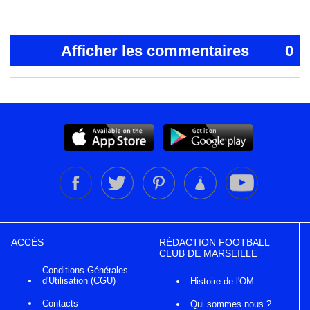
Afficher les commentaires
0
ACCÈS
RÉDACTION FOOTBALL
CLUB DE MARSEILLE
Conditions Générales
d'Utilisation (CGU)
Histoire de l'OM
Contacts
Qui sommes nous ?