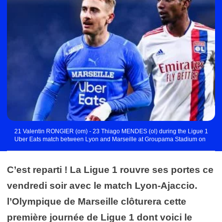
21 Valentin RONGIER (om) - 23 Thiago MENDES (ol) during the Ligue 1
Uber Eats match between Lyon and Marseille at Groupama Stadium on
February 1, 2022 in Lyon, France. (Photo by Philippe Lecoeur/FEP/Icon
Sport) - Photo by Icon sport
C’est reparti ! La Ligue 1 rouvre ses portes ce
vendredi soir avec le match Lyon-Ajaccio.
l’Olympique de Marseille clôturera cette
première journée de Ligue 1 dont voici le