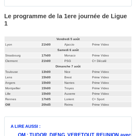
Le programme de la 1ere journée de Ligue
1
Vendredi 5 août
Lyon
21h00
Ajaccio
Prime Video
Samedi 6 août
Strasbourg
17h00
Monaco
Prime Video
Clermont
21h00
PSG
C+ Décalé
Dimanche 7 août
Toulouse
13h00
Nice
Prime Video
Lens
15h00
Brest
Prime Video
Angers
15h00
Nantes
Prime Video
Montpellier
15h00
Troyes
Prime Video
Lille
15h00
Auxerre
Prime Video
Rennes
17h05
Lorient
C+ Sport
OM
20h45
Reims
Prime Video
A LIRE AUSSI :
OM : TUDOR, DIENG, VERETOUT, REUNION avec