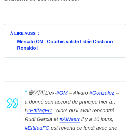
À LIRE AUSSI :
Mercato OM : Courbis valide l’idée Cristiano
Ronaldo !
🔵🇸🇦 L’ex-
#OM
– Alvaro
#Gonzalez
–
a donné son accord de principe hier à…
l’
#EttifaqFC
! Alors qu’il avait rencontré
Rudi Garcia et
#AlNasrr
il y a 10 jours,
#EttifaqFC
est revenu ce lundi avec une