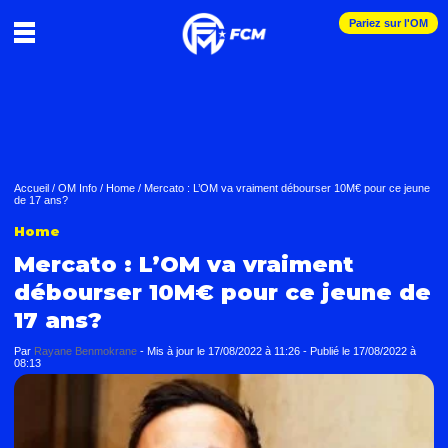
Pariez sur l'OM
Accueil
/
OM Info
/
Home
/
Mercato : L’OM va vraiment débourser 10M€ pour ce jeune
de 17 ans?
Home
Mercato : L’OM va vraiment
débourser 10M€ pour ce jeune de
17 ans?
Par
Rayane Benmokrane
-
Mis à jour le
17/08/2022 à 11:26
-
Publié le
17/08/2022 à
08:13