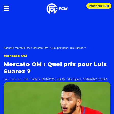
Pariez sur l'OM
Accueil
/
Mercato OM
/
Mercato OM : Quel prix pour Luis Suarez ?
Mercato OM
Mercato OM : Quel prix pour Luis
Suarez ?
Par
Rédaction FCM
-
Publié le
19/07/2022 à 14:27
- Mis à jour le
19/07/2022 à 18:47